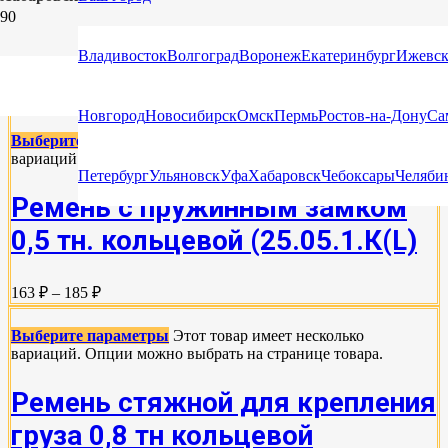
СТЯЖНЫЕ РЕМНИ КОЛЬЦЕВЫЕ ДЛЯ
Владивосток
Волгоград
Воронеж
Екатеринбург
Ижевс
КРЕПЛЕНИЯ ГРУЗА (СТЯЖКА)
Новгород
Новосибирск
Омск
Пермь
Ростов-на-Дону
Са
Выберите параметры
Этот товар имеет несколько
вариаций. Опции можно выбрать на странице товара.
Петербург
Ульяновск
Уфа
Хабаровск
Чебоксары
Челяби
Ремень с пружинным замком
0,5 тн. кольцевой (25.05.1.К(L)
163 ₽ – 185 ₽
Выберите параметры
Этот товар имеет несколько
вариаций. Опции можно выбрать на странице товара.
Ремень стяжной для крепления
груза 0,8 тн кольцевой