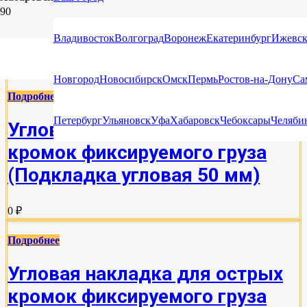
УГЛОВЫЕ НАКЛАДКИ ДЛЯ ОСТРЫХ КРОМОК
Владивосток
Волгоград
Воронеж
Екатеринбург
Ижевс
ФИКСИРУЕМОГО ГРУЗА
Новгород
Новосибирск
Омск
Пермь
Ростов-на-Дону
Са
Подробнее
Петербург
Ульяновск
Уфа
Хабаровск
Чебоксары
Челяби
Угловая накладка для острых
кромок фиксируемого груза
(Подкладка угловая 50 мм)
0 ₽
Подробнее
Угловая накладка для острых
кромок фиксируемого груза