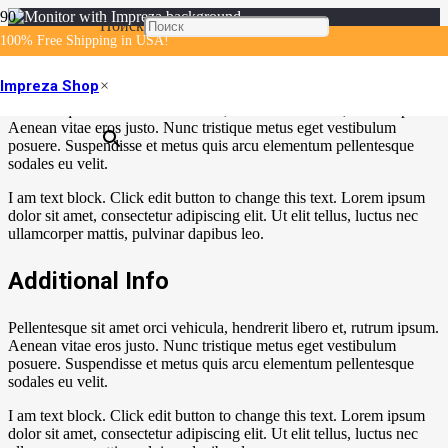
Поиск
100% Free Shipping in USA!
About Project
Impreza Shop
×
Pellentesque sit amet orci vehicula, hendrerit libero et, rutrum ipsum.
Aenean vitae eros justo. Nunc tristique metus eget vestibulum
posuere. Suspendisse et metus quis arcu elementum pellentesque
sodales eu velit.
I am text block. Click edit button to change this text. Lorem ipsum
dolor sit amet, consectetur adipiscing elit. Ut elit tellus, luctus nec
ullamcorper mattis, pulvinar dapibus leo.
Additional Info
Pellentesque sit amet orci vehicula, hendrerit libero et, rutrum ipsum.
Aenean vitae eros justo. Nunc tristique metus eget vestibulum
posuere. Suspendisse et metus quis arcu elementum pellentesque
sodales eu velit.
I am text block. Click edit button to change this text. Lorem ipsum
dolor sit amet, consectetur adipiscing elit. Ut elit tellus, luctus nec