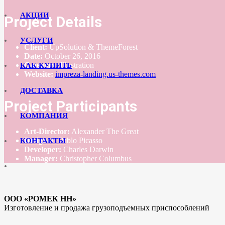
АКЦИИ
Project Details
УСЛУГИ
Client:
UpSolution & ThemeForest
Date:
October 26, 2016
Category:
Illustration
КАК КУПИТЬ
Website:
impreza-landing.us-themes.com
ДОСТАВКА
Project Participants
КОМПАНИЯ
Art-Director:
Alexander The Great
Designer:
Pablo Picasso
КОНТАКТЫ
Developer:
Charles Darwin
Manager:
Christopher Columbus
ООО «РОМЕК НН»
Изготовление и продажа грузоподъемных приспособлений