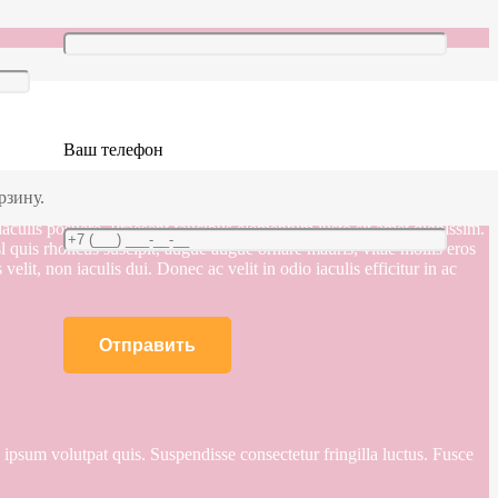
Ваш телефон
рзину.
d iaculis posuere. Praesent faucibus elementum justo sit amet dignissim.
 quis rhoncus suscipit, augue augue ornare mauris, vitae mollis eros
elit, non iaculis dui. Donec ac velit in odio iaculis efficitur in ac
e ipsum volutpat quis. Suspendisse consectetur fringilla luctus. Fusce