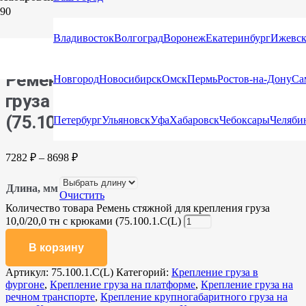
Главная
/
Каталог
/
Стяжные ремни
/
Стяжные ремни с
крюками и натяжными устройствами
/ Ремень стяжной для
Владивосток
Волгоград
Воронеж
Екатеринбург
Ижевс
крепления груза 10,0/20,0 тн с крюками (75.100.1.C(L)
Ремень стяжной для крепления
Новгород
Новосибирск
Омск
Пермь
Ростов-на-Дону
Са
груза 10,0/20,0 тн с крюками
(75.100.1.C(L)
Петербург
Ульяновск
Уфа
Хабаровск
Чебоксары
Челяби
7282
₽
–
8698
₽
Длина, мм
Очистить
Количество товара Ремень стяжной для крепления груза
10,0/20,0 тн с крюками (75.100.1.C(L)
В корзину
Артикул:
75.100.1.C(L)
Категорий:
Крепление груза в
фургоне
,
Крепление груза на платформе
,
Крепление груза на
речном транспорте
,
Крепление крупногабаритного груза на