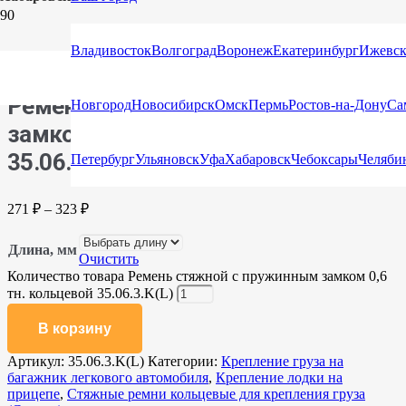
Главная
/
Каталог
/
Стяжные ремни
/
Стяжные ремни
кольцевые для крепления груза (Стяжка)
/ Ремень стяжной с
Владивосток
Волгоград
Воронеж
Екатеринбург
Ижевс
пружинным замком 0,6 тн. кольцевой 35.06.3.K(L)
Ремень стяжной с пружинным
Новгород
Новосибирск
Омск
Пермь
Ростов-на-Дону
Са
замком 0,6 тн. кольцевой
35.06.3.K(L)
Петербург
Ульяновск
Уфа
Хабаровск
Чебоксары
Челяби
271
₽
–
323
₽
Длина, мм
Очистить
Количество товара Ремень стяжной с пружинным замком 0,6
тн. кольцевой 35.06.3.K(L)
В корзину
Артикул:
35.06.3.K(L)
Категории:
Крепление груза на
багажник легкового автомобиля
,
Крепление лодки на
прицепе
,
Стяжные ремни кольцевые для крепления груза