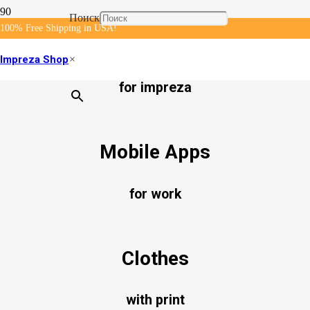
Поиск
100% Free Shipping in USA!
Album Cover
Impreza Shop
×
for impreza
Mobile Apps
for work
Clothes
with print