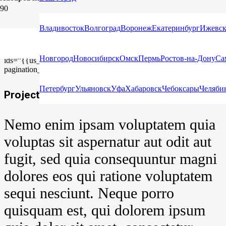
Project Example 3 – Blue
Владивосток
Волгоград
Воронеж
Екатеринбург
Ижевс
[us_gallery items_link=”%7B%22url%22%3A%22%22%7D”
Новгород
Новосибирск
Омск
Пермь
Ростов-на-Дону
Са
ids=”{{us_tile_additional_image}}” include_post_thumbnail=”1″
pagination_btn_style=”1″ columns=”1″ items_gap=”1.5rem”]
Петербург
Ульяновск
Уфа
Хабаровск
Чебоксары
Челяби
Project Details
Nemo enim ipsam voluptatem quia
voluptas sit aspernatur aut odit aut
fugit, sed quia consequuntur magni
dolores eos qui ratione voluptatem
sequi nesciunt. Neque porro
quisquam est, qui dolorem ipsum