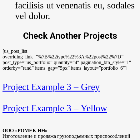
facilisis ut venenatis eu, sodales
vel dolor.
Check Another Projects
[us_post_list
overriding_link=”%7B%22type%22%3A%22post%22%7D”
post_type=”us_portfolio” quantity=”4″ pagination_btn_style=”1″
orderby=”rand” items_gap=”5px” items_layout=”portfolio_6″]
Project Example 3 – Grey
Project Example 3 – Yellow
ООО «РОМЕК НН»
Изготовление и продажа грузоподъемных приспособлений