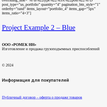
overriding_link=”%7B%22type%22%3A%22post%22%7D”
post_type=”us_portfolio” quantity=”4″ pagination_btn_style=”1″
orderby=”rand” items_layout=”portfolio_4″ items_gap=”5px”
items_ratio=”4×3″]
Project Example 2 – Blue
ООО «РОМЕК НН»
Изготовление и продажа грузоподъемных приспособлений
© 2024
Информация для покупателей
Публичный договор – оферта о продаже товаров