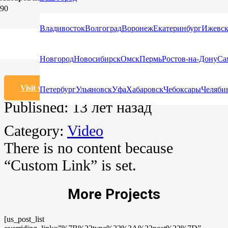
Custom Project Link openning in
Владивосток
Волгоград
Воронеж
Екатеринбург
Ижевс
a new tab
Новгород
Новосибирск
Омск
Пермь
Ростов-на-Дону
Са
Visit website
Петербург
Ульяновск
Уфа
Хабаровск
Чебоксары
Челяби
Published:
13 лет назад
Category:
Video
There is no content because
“Custom Link” is set.
More Projects
[us_post_list