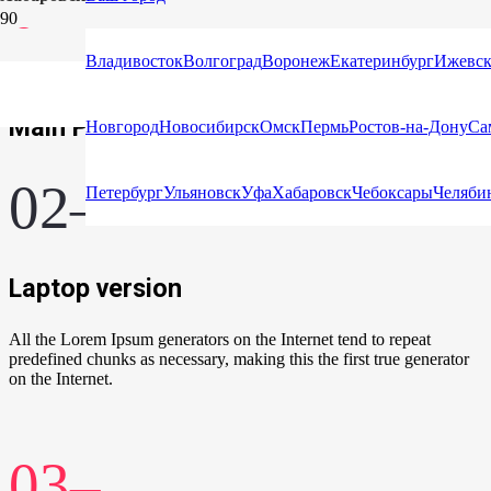
01–
Владивосток
Волгоград
Воронеж
Екатеринбург
Ижевс
Main Page
Новгород
Новосибирск
Омск
Пермь
Ростов-на-Дону
Са
02–
Петербург
Ульяновск
Уфа
Хабаровск
Чебоксары
Челяби
Laptop version
All the Lorem Ipsum generators on the Internet tend to repeat
predefined chunks as necessary, making this the first true generator
on the Internet.
03–