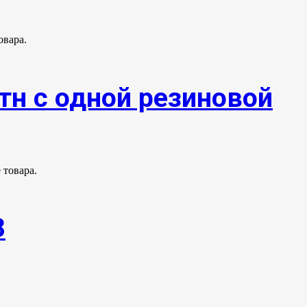
овара.
тн с одной резиновой
 товара.
8