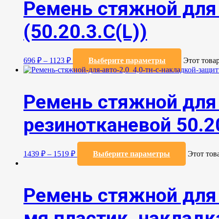
Ремень стяжной для 
(50.20.3.C(L))
696
₽
–
1123
₽
Выберите параметры
Этот това
Ремень стяжной для 
резинотканевой 50.20
1439
₽
–
1519
₽
Выберите параметры
Этот тов
Ремень стяжной для 
мя пластик. накладка