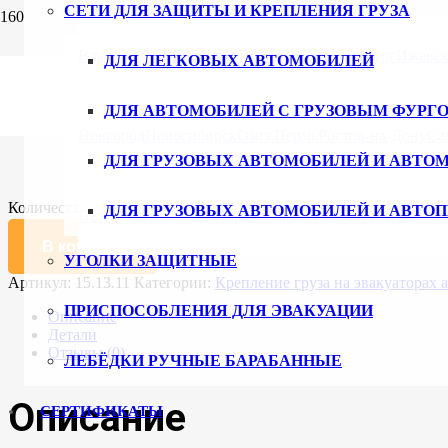
СЕТИ ДЛЯ ЗАЩИТЫ И КРЕПЛЕНИЯ ГРУЗА
Главная
/
Каталог
/
Приспособления для эвакуации
/ Строп мног
Владивосток
Волгоград
Воронеж
Екатеринбург
Ижевс
ДЛЯ ЛЕГКОВЫХ АВТОМОБИЛЕЙ
Строп многопетлевой для эвакуатор
ДЛЯ АВТОМОБИЛЕЙ С ГРУЗОВЫМ ФУРГ
733
₽
Новгород
Новосибирск
Омск
Пермь
Ростов-на-Дону
Са
ДЛЯ ГРУЗОВЫХ АВТОМОБИЛЕЙ И АВТО
Длина, мм
Очистить
Количество товара Строп многопетлевой для эвакуатора 15.13.
ДЛЯ ГРУЗОВЫХ АВТОМОБИЛЕЙ И АВТО
Петербург
Ульяновск
Уфа
Хабаровск
Чебоксары
Челяби
В корзину
УГОЛКИ ЗАЩИТНЫЕ
Артикул:
15.13.11
Категории:
Крепление груза на эвакуаторах 
ПРИСПОСОБЛЕНИЯ ДЛЯ ЭВАКУАЦИИ
Описание
Детали
Отзывы (0)
ЛЕБЁДКИ РУЧНЫЕ БАРАБАННЫЕ
Описание
СЕРТИФИКАТЫ