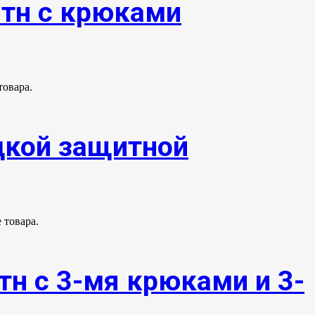
0тн с крюками
товара.
адкой защитной
 товара.
тн с 3-мя крюками и 3-