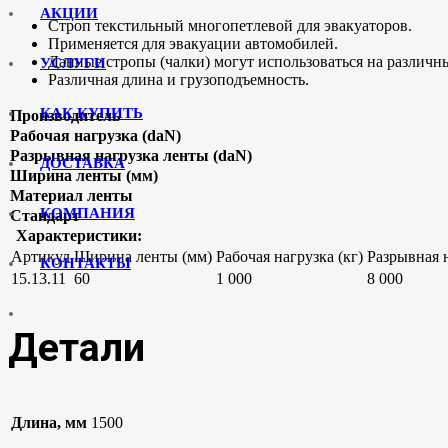
АКЦИИ
Строп текстильный многопетлевой для эвакуаторов.
Применяется для эвакуации автомобилей.
Данные стропы (чалки) могут использоваться на различн
УСЛУГИ
Различная длина и грузоподъемность.
КАК КУПИТЬ
Производитель
Рабочая нагрузка (daN)
Разрывная нагрузка ленты (daN)
ДОСТАВКА
Ширина ленты (мм)
Материал ленты
КОМПАНИЯ
Стандарт
Характеристики:
Артикул
Ширина ленты (мм)
Рабочая нагрузка (кг)
Разрывная 
КОНТАКТЫ
15.13.11
60
1 000
8 000
Детали
Длина, мм
1500