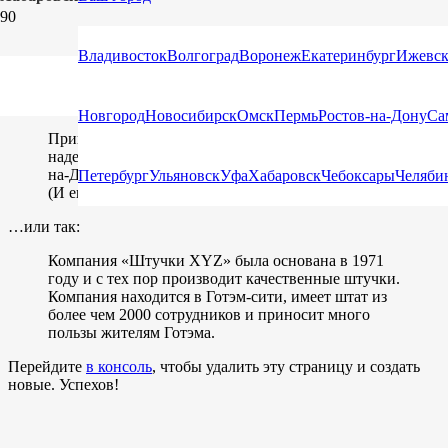
Это пример страницы. От записей в блоге она отличается тем,
что остаётся на одном месте и отображается в меню сайта (в
Владивосток
Волгоград
Воронеж
Екатеринбург
Ижевс
большинстве тем). На странице «Детали» владельцы сайтов
обычно рассказывают о себе потенциальным посетителям.
Например, так:
Новгород
Новосибирск
Омск
Пермь
Ростов-на-Дону
Са
Привет! Днём я курьер, а вечером — подающий
надежды актёр. Это мой блог. Я живу в Ростове-
на-Дону, люблю своего пса Джека и пинаколаду.
Петербург
Ульяновск
Уфа
Хабаровск
Чебоксары
Челяби
(И ещё попадать под дождь.)
…или так:
Компания «Штучки XYZ» была основана в 1971
году и с тех пор производит качественные штучки.
Компания находится в Готэм-сити, имеет штат из
более чем 2000 сотрудников и приносит много
пользы жителям Готэма.
Перейдите
в консоль
, чтобы удалить эту страницу и создать
новые. Успехов!