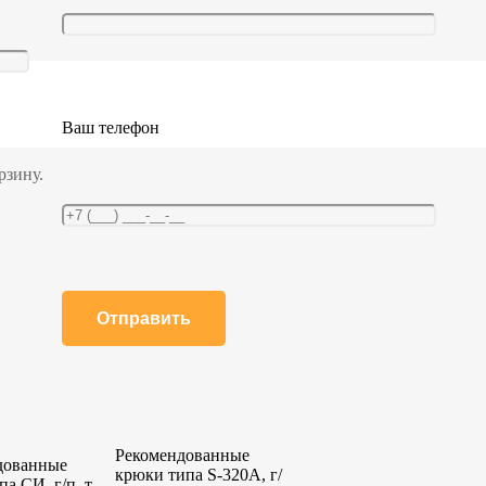
Ваш телефон
рзину.
Рекомендованные
дованные
крюки типа S-320A, г/
па СИ, г/п, т