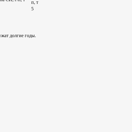
п, т
5
жат долгие годы.