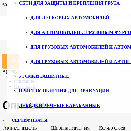
СЕТИ ДЛЯ ЗАЩИТЫ И КРЕПЛЕНИЯ ГРУЗА
Главная
/
Каталог
/
Тросы буксировочные и скобы
/ Буксировоч
Владивосток
Волгоград
Воронеж
Екатеринбург
Ижевс
ДЛЯ ЛЕГКОВЫХ АВТОМОБИЛЕЙ
Буксировочный трос ширина 120 мм
ДЛЯ АВТОМОБИЛЕЙ С ГРУЗОВЫМ ФУРГ
2097
₽
Новгород
Новосибирск
Омск
Пермь
Ростов-на-Дону
Са
ДЛЯ ГРУЗОВЫХ АВТОМОБИЛЕЙ И АВТО
Количество товара Буксировочный трос ширина 120 мм, длина
В корзину
ДЛЯ ГРУЗОВЫХ АВТОМОБИЛЕЙ И АВТО
Петербург
Ульяновск
Уфа
Хабаровск
Чебоксары
Челяби
Артикул:
120.2.8.
Категория:
Тросы буксировочные и скобы
УГОЛКИ ЗАЩИТНЫЕ
Описание
Отзывы (0)
ПРИСПОСОБЛЕНИЯ ДЛЯ ЭВАКУАЦИИ
Описание
ЛЕБЁДКИ РУЧНЫЕ БАРАБАННЫЕ
СЕРТИФИКАТЫ
Артикул изделия
Ширина ленты, мм
Кол-во слоев