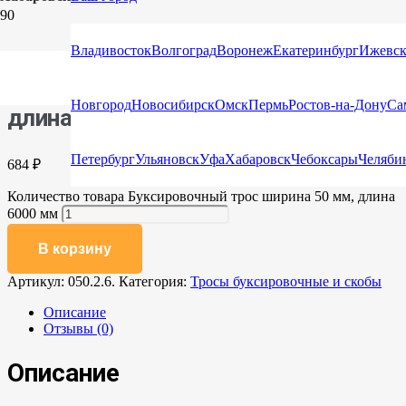
Главная
/
Каталог
/
Тросы буксировочные и
скобы
/ Буксировочный трос ширина 50 мм, длина 6000 мм
Владивосток
Волгоград
Воронеж
Екатеринбург
Ижевс
Буксировочный трос ширина 50 мм,
Новгород
Новосибирск
Омск
Пермь
Ростов-на-Дону
Са
длина 6000 мм
Петербург
Ульяновск
Уфа
Хабаровск
Чебоксары
Челяби
684
₽
Количество товара Буксировочный трос ширина 50 мм, длина
6000 мм
В корзину
Артикул:
050.2.6.
Категория:
Тросы буксировочные и скобы
Описание
Отзывы (0)
Описание