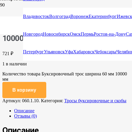
Главная
/
Каталог
/
Тросы буксировочные и
скобы
/ Буксировочный трос ширина 60 мм 10000 мм
Владивосток
Волгоград
Воронеж
Екатеринбург
Ижевс
Буксировочный трос ширина 60 мм
Новгород
Новосибирск
Омск
Пермь
Ростов-на-Дону
Са
10000 мм
Петербург
Ульяновск
Уфа
Хабаровск
Чебоксары
Челяби
721
₽
1 в наличии
Количество товара Буксировочный трос ширина 60 мм 10000
мм
В корзину
Артикул:
060.1.10.
Категория:
Тросы буксировочные и скобы
Описание
Отзывы (0)
Описание