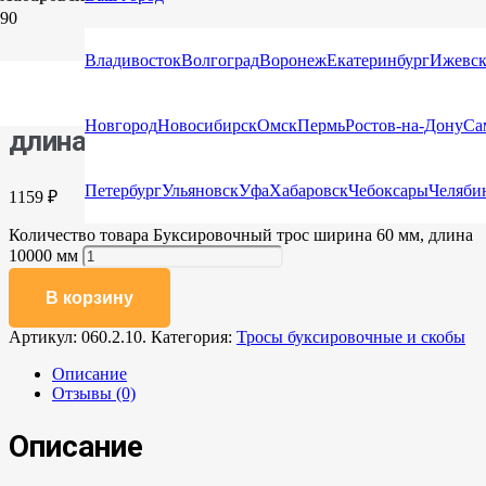
Главная
/
Каталог
/
Тросы буксировочные и
скобы
/ Буксировочный трос ширина 60 мм, длина 10000 мм
Владивосток
Волгоград
Воронеж
Екатеринбург
Ижевс
Буксировочный трос ширина 60 мм,
Новгород
Новосибирск
Омск
Пермь
Ростов-на-Дону
Са
длина 10000 мм
Петербург
Ульяновск
Уфа
Хабаровск
Чебоксары
Челяби
1159
₽
Количество товара Буксировочный трос ширина 60 мм, длина
10000 мм
В корзину
Артикул:
060.2.10.
Категория:
Тросы буксировочные и скобы
Описание
Отзывы (0)
Описание