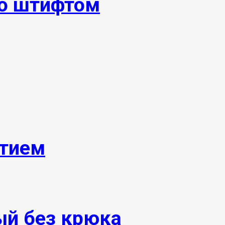
о штифтом
ытием
ый без крюка