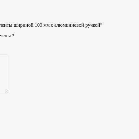
я ленты шириной 100 мм с алюминиевой ручкой”
ечены
*