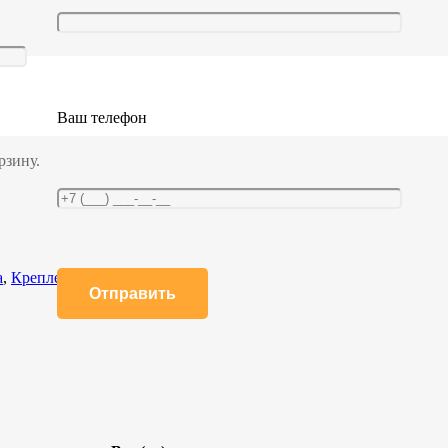
Ваш телефон
рзину.
а
,
Крепление груза в фургоне