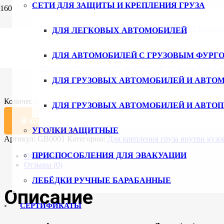
СЕТИ ДЛЯ ЗАЩИТЫ И КРЕПЛЕНИЯ ГРУЗА
Главная
/
Каталог
/
Крепление груза
/ Карман распорной планки
Владивосток
Волгоград
Воронеж
Екатеринбург
Ижевс
ДЛЯ ЛЕГКОВЫХ АВТОМОБИЛЕЙ
Карман распорной планки для крепл
ДЛЯ АВТОМОБИЛЕЙ С ГРУЗОВЫМ ФУРГ
520
₽
Новгород
Новосибирск
Омск
Пермь
Ростов-на-Дону
Са
ДЛЯ ГРУЗОВЫХ АВТОМОБИЛЕЙ И АВТО
10 в наличии
Количество товара Карман распорной планки для крепления гр
ДЛЯ ГРУЗОВЫХ АВТОМОБИЛЕЙ И АВТО
Петербург
Ульяновск
Уфа
Хабаровск
Чебоксары
Челяби
В корзину
УГОЛКИ ЗАЩИТНЫЕ
Артикул:
GB0001
Категории:
Для крепления груза внутри куз
ПРИСПОСОБЛЕНИЯ ДЛЯ ЭВАКУАЦИИ
Описание
Отзывы (0)
ЛЕБЁДКИ РУЧНЫЕ БАРАБАННЫЕ
Описание
СЕРТИФИКАТЫ