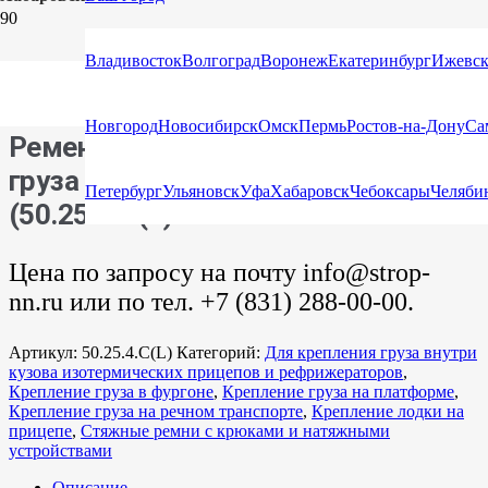
Главная
/
Каталог
/
Стяжные ремни
/
Стяжные ремни с
Владивосток
Волгоград
Воронеж
Екатеринбург
Ижевс
крюками и натяжными устройствами
/ Ремень стяжной для
крепления груза 2,5/5,0 тн с крюками (50.25.4.С(L)
Новгород
Новосибирск
Омск
Пермь
Ростов-на-Дону
Са
Ремень стяжной для крепления
груза 2,5/5,0 тн с крюками
Петербург
Ульяновск
Уфа
Хабаровск
Чебоксары
Челяби
(50.25.4.С(L)
Цена по запросу на почту info@strop-
nn.ru или по тел. +7 (831) 288-00-00.
Артикул:
50.25.4.С(L)
Категорий:
Для крепления груза внутри
кузова изотермических прицепов и рефрижераторов
,
Крепление груза в фургоне
,
Крепление груза на платформе
,
Крепление груза на речном транспорте
,
Крепление лодки на
прицепе
,
Стяжные ремни с крюками и натяжными
устройствами
Описание