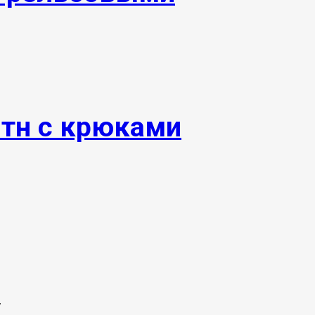
0тн с крюками
.