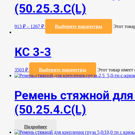
(50.25.3.C(L)
913
₽
–
1267
₽
Выберите параметры
Этот това
КС 3-3
3503
₽
Выберите параметры
Этот товар имеет
Ремень стяжной для 
(50.25.4.С(L)
Подробнее