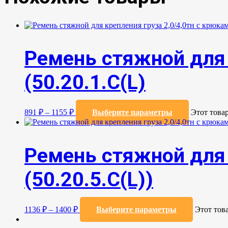
Ремень стяжной для 
(50.20.1.С(L)
891
₽
–
1155
₽
Выберите параметры
Этот това
Ремень стяжной для 
(50.20.5.C(L))
1136
₽
–
1400
₽
Выберите параметры
Этот тов