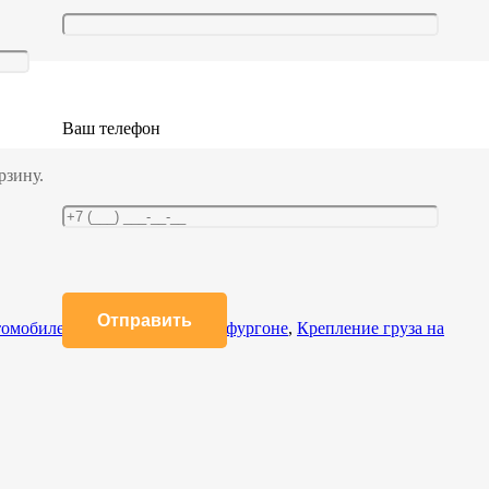
Ваш телефон
рзину.
томобилей
,
Крепление груза в фургоне
,
Крепление груза на