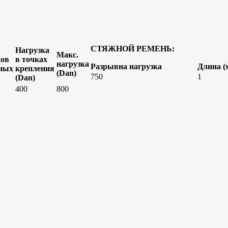
СТЯЖНОЙ РЕМЕНЬ:
Нагрузка
Макс.
ков
в точках
нагрузка
Разрывна нагрузка
Длина (
ьных
крепления
(Dan)
750
1
(Dan)
400
800