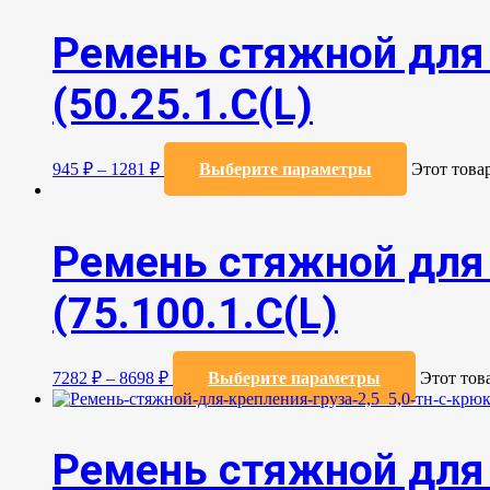
Ремень стяжной для 
(50.25.1.С(L)
945
₽
–
1281
₽
Выберите параметры
Этот това
Ремень стяжной для 
(75.100.1.C(L)
7282
₽
–
8698
₽
Выберите параметры
Этот тов
Ремень стяжной для 