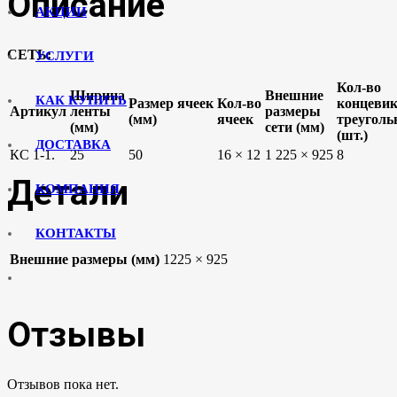
Описание
АКЦИИ
СЕТЬ:
УСЛУГИ
Кол-во
Ширина
Внешние
КАК КУПИТЬ
Размер ячеек
Кол-во
концеви
Артикул
ленты
размеры
(мм)
ячеек
треугол
(мм)
сети (мм)
(шт.)
ДОСТАВКА
КС 1-1.
25
50
16 × 12
1 225 × 925
8
Детали
КОМПАНИЯ
КОНТАКТЫ
Внешние размеры (мм)
1225 × 925
Отзывы
Отзывов пока нет.