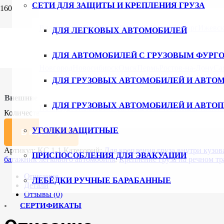
СЕТИ ДЛЯ ЗАЩИТЫ И КРЕПЛЕНИЯ ГРУЗА
Главная
/
Каталог
/
Сети для защиты груза и крепления груза
/
Д
Владивосток
Волгоград
Воронеж
Екатеринбург
Ижевс
ДЛЯ ЛЕГКОВЫХ АВТОМОБИЛЕЙ
КС 1-1
ДЛЯ АВТОМОБИЛЕЙ С ГРУЗОВЫМ ФУРГ
Новгород
Новосибирск
Омск
Пермь
Ростов-на-Дону
Са
5937
₽
ДЛЯ ГРУЗОВЫХ АВТОМОБИЛЕЙ И АВТО
Внешние размеры (мм)
Очистить
ДЛЯ ГРУЗОВЫХ АВТОМОБИЛЕЙ И АВТО
Петербург
Ульяновск
Уфа
Хабаровск
Чебоксары
Челяби
Количество товара КС 1-1
УГОЛКИ ЗАЩИТНЫЕ
В корзину
Артикул:
KC 1-1
Категорий:
Для крепления груза внутри кузо
ПРИСПОСОБЛЕНИЯ ДЛЯ ЭВАКУАЦИИ
багажник легкового автомобиля
,
Крепление груза на речном тр
Описание
ЛЕБЁДКИ РУЧНЫЕ БАРАБАННЫЕ
Детали
Отзывы (0)
СЕРТИФИКАТЫ