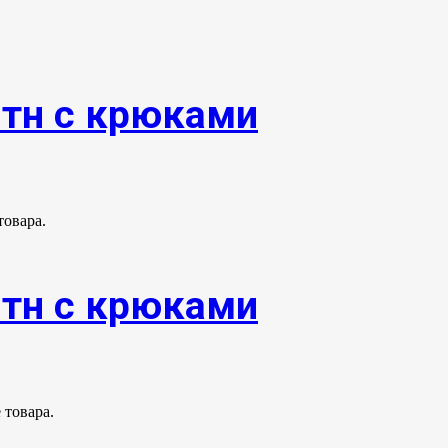
0тн с крюками
товара.
0тн с крюками
 товара.