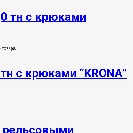
,0 тн с крюками
 товара.
0тн с крюками “KRONA”
и рельсовыми