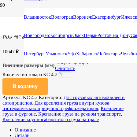
Главная
/
Каталог
/
Сети для защиты груза и крепления
Владивосток
Волгоград
Воронеж
Екатеринбург
Ижевс
груза
/
Для грузовых автомобилей и автоприцепов
/ КС 4-2
КС 4-2
Новгород
Новосибирск
Омск
Пермь
Ростов-на-Дону
Са
10647
₽
Петербург
Ульяновск
Уфа
Хабаровск
Чебоксары
Челяби
Внешние размеры (мм)
Очистить
Количество товара КС 4-2
В корзину
Артикул:
KC 4-2
Категорий:
Для грузовых автомобилей и
автоприцепов
,
Для крепления груза внутри кузова
изотермических прицепов и рефрижераторов
,
Крепление
груза в фургоне
,
Крепление груза на речном транспорте
,
Крепление крупногабаритного груза на трале
Описание
Детали