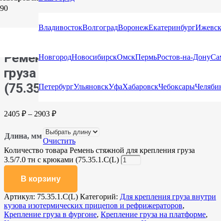
Главная
/
Каталог
/
Стяжные ремни
/
Стяжные ремни с
крюками и натяжными устройствами
/ Ремень стяжной для
Владивосток
Волгоград
Воронеж
Екатеринбург
Ижевс
крепления груза 3.5/7.0 тн с крюками (75.35.1.C(L)
Ремень стяжной для крепления
Новгород
Новосибирск
Омск
Пермь
Ростов-на-Дону
Са
груза 3.5/7.0 тн с крюками
(75.35.1.C(L)
Петербург
Ульяновск
Уфа
Хабаровск
Чебоксары
Челяби
2405
₽
–
2903
₽
Длина, мм
Очистить
Количество товара Ремень стяжной для крепления груза
3.5/7.0 тн с крюками (75.35.1.C(L)
В корзину
Артикул:
75.35.1.C(L)
Категорий:
Для крепления груза внутри
кузова изотермических прицепов и рефрижераторов
,
Крепление груза в фургоне
,
Крепление груза на платформе
,