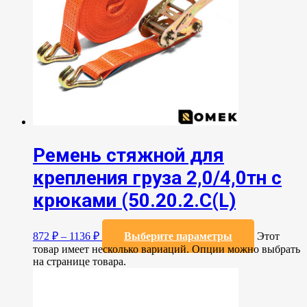
Ремень стяжной для
крепления груза 2,0/4,0тн с
крюками (50.20.2.C(L)
872
₽
–
1136
₽
Выберите параметры
Этот
товар имеет несколько вариаций. Опции можно выбрать
на странице товара.