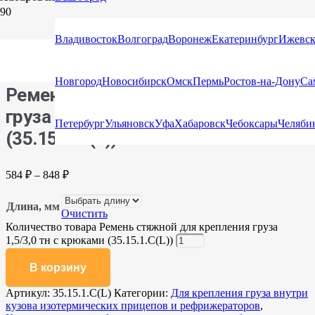
Главная
/
Каталог
/
Стяжные ремни
/
Стяжные ремни с
Владивосток
Волгоград
Воронеж
Екатеринбург
Ижевс
крюками и натяжными устройствами
/ Ремень стяжной для
крепления груза 1,5/3,0 тн с крюками (35.15.1.C(L))
Новгород
Новосибирск
Омск
Пермь
Ростов-на-Дону
Са
Ремень стяжной для крепления
груза 1,5/3,0 тн с крюками
Петербург
Ульяновск
Уфа
Хабаровск
Чебоксары
Челяби
(35.15.1.C(L))
584
₽
–
848
₽
Длина, мм
Очистить
Количество товара Ремень стяжной для крепления груза
1,5/3,0 тн с крюками (35.15.1.C(L))
В корзину
Артикул:
35.15.1.C(L)
Категории:
Для крепления груза внутри
кузова изотермических прицепов и рефрижераторов
,