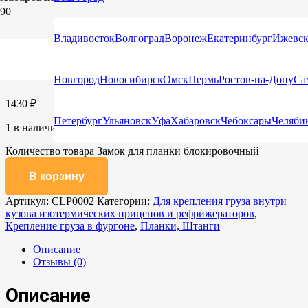
Главная
/
Каталог
/
Планки, Штанги
/ Замок для планки
блокировочный
Владивосток
Волгоград
Воронеж
Екатеринбург
Ижевс
Замок для планки блокировочный
Новгород
Новосибирск
Омск
Пермь
Ростов-на-Дону
Са
1430
₽
Петербург
Ульяновск
Уфа
Хабаровск
Чебоксары
Челяби
1 в наличии
Количество товара Замок для планки блокировочный
В корзину
Артикул:
CLP0002
Категории:
Для крепления груза внутри
кузова изотермических прицепов и рефрижераторов
,
Крепление груза в фургоне
,
Планки, Штанги
Описание
Отзывы (0)
Описание