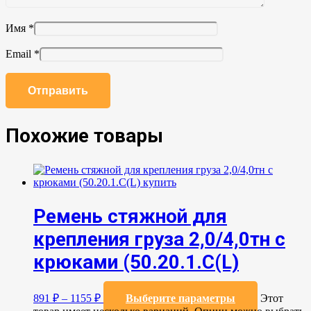
Имя
*
Email
*
Похожие товары
Ремень стяжной для
крепления груза 2,0/4,0тн с
крюками (50.20.1.С(L)
891
₽
–
1155
₽
Выберите параметры
Этот