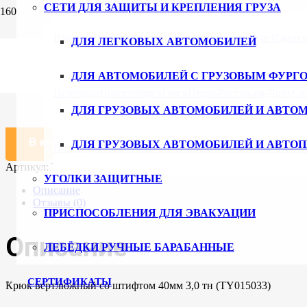
СЕТИ ДЛЯ ЗАЩИТЫ И КРЕПЛЕНИЯ ГРУЗА
Главная
/
Каталог
/
Стяжные ремни
/
Комплектующие для стяж
Владивосток
Волгоград
Воронеж
Екатеринбург
Ижевс
ДЛЯ ЛЕГКОВЫХ АВТОМОБИЛЕЙ
Крюк вертлюжный со штифтом
ДЛЯ АВТОМОБИЛЕЙ С ГРУЗОВЫМ ФУРГ
102
₽
Новгород
Новосибирск
Омск
Пермь
Ростов-на-Дону
Са
ДЛЯ ГРУЗОВЫХ АВТОМОБИЛЕЙ И АВТО
Количество товара Крюк вертлюжный со штифтом
В корзину
ДЛЯ ГРУЗОВЫХ АВТОМОБИЛЕЙ И АВТО
Петербург
Ульяновск
Уфа
Хабаровск
Чебоксары
Челяби
Артикул:
TY015033
Категория:
Комплектующие для стяжных р
УГОЛКИ ЗАЩИТНЫЕ
Описание
Отзывы (0)
ПРИСПОСОБЛЕНИЯ ДЛЯ ЭВАКУАЦИИ
Описание
ЛЕБЁДКИ РУЧНЫЕ БАРАБАННЫЕ
СЕРТИФИКАТЫ
Крюк вертлюжный со штифтом 40мм 3,0 тн (TY015033)