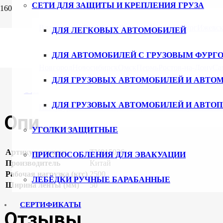
СЕТИ ДЛЯ ЗАЩИТЫ И КРЕПЛЕНИЯ ГРУЗА
Главная
/
Каталог
/
Стяжные ремни
/
Комплектующие для стяж
Владивосток
Волгоград
Воронеж
Екатеринбург
Ижевс
ДЛЯ ЛЕГКОВЫХ АВТОМОБИЛЕЙ
Крюк прямой карабинный
ДЛЯ АВТОМОБИЛЕЙ С ГРУЗОВЫМ ФУРГ
Артикул:
TY015036
Категория:
Комплектующие для стяжных р
Новгород
Новосибирск
Омск
Пермь
Ростов-на-Дону
Са
ДЛЯ ГРУЗОВЫХ АВТОМОБИЛЕЙ И АВТО
Описание
Отзывы (0)
ДЛЯ ГРУЗОВЫХ АВТОМОБИЛЕЙ И АВТО
Петербург
Ульяновск
Уфа
Хабаровск
Чебоксары
Челяби
Описание
УГОЛКИ ЗАЩИТНЫЕ
Артикул товара:
TY015036
ПРИСПОСОБЛЕНИЯ ДЛЯ ЭВАКУАЦИИ
Производитель
Китай
Рабочая нагрузка (кгс)
2500
ЛЕБЁДКИ РУЧНЫЕ БАРАБАННЫЕ
Ширина ленты (мм)
50
СЕРТИФИКАТЫ
Отзывы