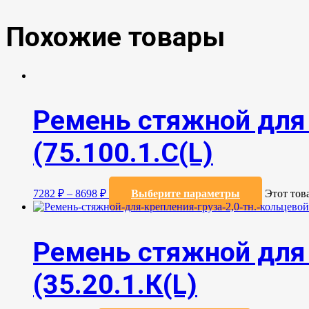
Похожие товары
Ремень стяжной для 
(75.100.1.C(L)
7282
₽
–
8698
₽
Выберите параметры
Этот тов
Ремень стяжной для 
(35.20.1.К(L)