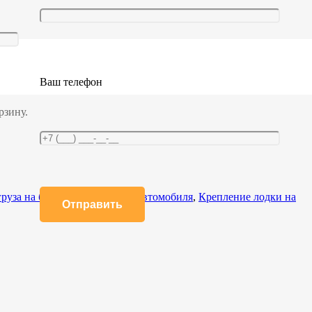
а 1,5/3,0 тн с крюками (35.15.2.С(L)
Ваш телефон
рзину.
руза на багажник легкового автомобиля
,
Крепление лодки на