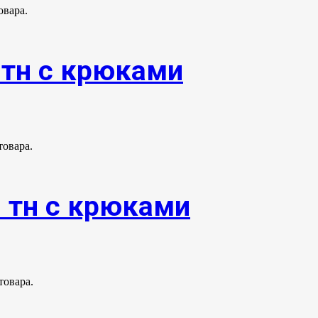
овара.
0тн с крюками
товара.
0 тн с крюками
товара.