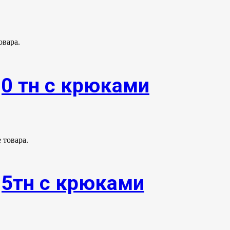
овара.
,0 тн с крюками
 товара.
,5тн с крюками