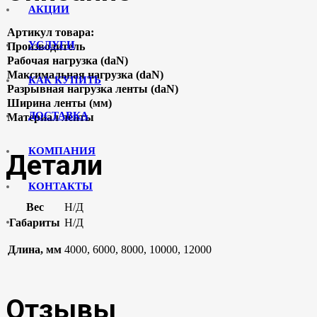
АКЦИИ
Артикул товара:
УСЛУГИ
Производитель
Рабочая нагрузка (daN)
Максимальная нагрузка (daN)
КАК КУПИТЬ
Разрывная нагрузка ленты (daN)
Ширина ленты (мм)
ДОСТАВКА
Материал ленты
КОМПАНИЯ
Детали
КОНТАКТЫ
Вес
Н/Д
Габариты
Н/Д
Длина, мм
4000, 6000, 8000, 10000, 12000
Отзывы