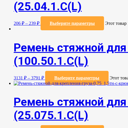
(25.04.1.С(L)
206
₽
–
239
₽
Выберите параметры
Этот товар
Ремень стяжной для 
(100.50.1.С(L)
3131
₽
–
3791
₽
Выберите параметры
Этот тов
Ремень стяжной для 
(25.075.1.С(L)