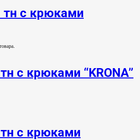
0 тн с крюками
товара.
0тн с крюками “KRONA”
8тн с крюками