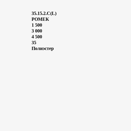
35.15.2.С(L)
РОМЕК
1 500
3 000
4 500
35
Полиэстер