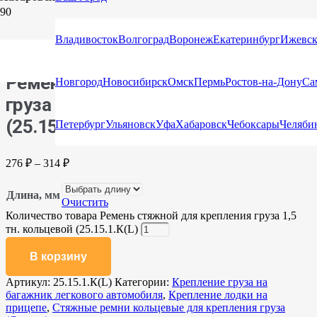
Главная
/
Каталог
/
Стяжные ремни
/
Стяжные ремни
кольцевые для крепления груза (Стяжка)
/ Ремень стяжной для
Владивосток
Волгоград
Воронеж
Екатеринбург
Ижевс
крепления груза 1,5 тн. кольцевой (25.15.1.К(L)
Ремень стяжной для крепления
Новгород
Новосибирск
Омск
Пермь
Ростов-на-Дону
Са
груза 1,5 тн. кольцевой
(25.15.1.К(L)
Петербург
Ульяновск
Уфа
Хабаровск
Чебоксары
Челяби
276
₽
–
314
₽
Длина, мм
Очистить
Количество товара Ремень стяжной для крепления груза 1,5
тн. кольцевой (25.15.1.К(L)
В корзину
Артикул:
25.15.1.К(L)
Категории:
Крепление груза на
багажник легкового автомобиля
,
Крепление лодки на
прицепе
,
Стяжные ремни кольцевые для крепления груза