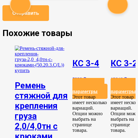
Похожие товары
КС 3-4
КС 3-2
5233
₽
12948
₽
Ремень
Выберите
Выбери
параметры
параметры
стяжной для
Этот товар
Этот товар
имеет несколько
имеет неско
крепления
вариаций.
вариаций.
груза
Опции можно
Опции мож
выбрать на
выбрать на
2,0/4,0тн с
странице
странице
товара.
товара.
крюками