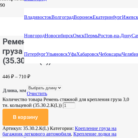
Главная
/
Каталог
/
Стяжные ремни
/
Стяжные ремни
Владивосток
Волгоград
Воронеж
Екатеринбург
Ижевс
кольцевые для крепления груза (Стяжка)
/ Ремень стяжной для
крепления груза 3,0 тн. кольцевой (35.30.2.К(L))
Новгород
Новосибирск
Омск
Пермь
Ростов-на-Дону
Са
Ремень стяжной для крепления
груза 3,0 тн. кольцевой
Петербург
Ульяновск
Уфа
Хабаровск
Чебоксары
Челяби
(35.30.2.К(L))
446
₽
–
710
₽
Длина, мм
Очистить
Количество товара Ремень стяжной для крепления груза 3,0
тн. кольцевой (35.30.2.К(L))
В корзину
Артикул:
35.30.2.К(L)
Категории:
Крепление груза на
багажник легкового автомобиля
,
Крепление лодки на