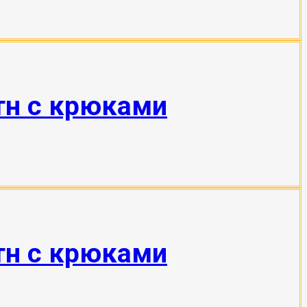
тн с крюками
тн с крюками