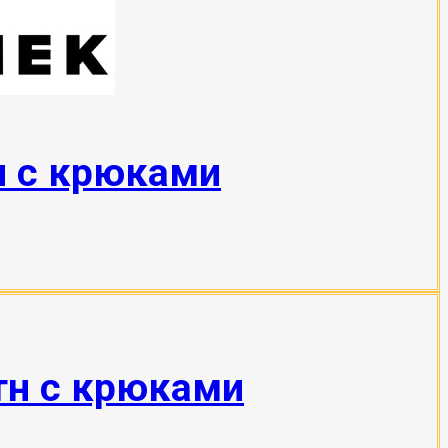
н с крюками
тн с крюками