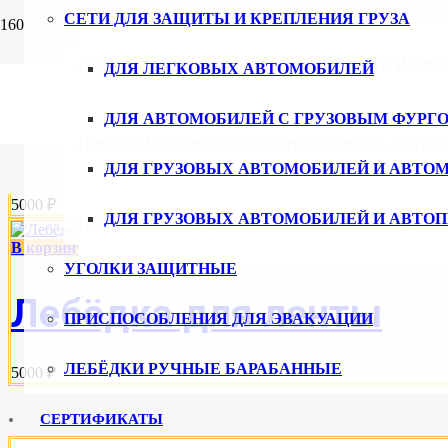
СЕТИ ДЛЯ ЗАЩИТЫ И КРЕПЛЕНИЯ ГРУЗА
Владивосток
Волгоград
Воронеж
Екатеринбург
Ижевс
ДЛЯ ЛЕГКОВЫХ АВТОМОБИЛЕЙ
В корзину
ДЛЯ АВТОМОБИЛЕЙ С ГРУЗОВЫМ ФУРГ
Лебедка барабанная ше
Новгород
Новосибирск
Омск
Пермь
Ростов-на-Дону
Са
ДЛЯ ГРУЗОВЫХ АВТОМОБИЛЕЙ И АВТО
5000 ₽
ДЛЯ ГРУЗОВЫХ АВТОМОБИЛЕЙ И АВТО
Петербург
Ульяновск
Уфа
Хабаровск
Чебоксары
Челяби
В корзину
УГОЛКИ ЗАЩИТНЫЕ
Лебёдка для ленты
ПРИСПОСОБЛЕНИЯ ДЛЯ ЭВАКУАЦИИ
ЛЕБЁДКИ РУЧНЫЕ БАРАБАННЫЕ
5000 ₽
СЕРТИФИКАТЫ