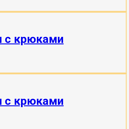
н с крюками
н с крюками