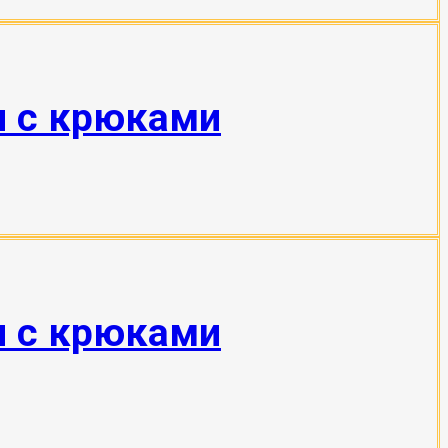
н с крюками
н с крюками